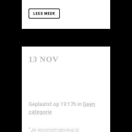
LEES MEER
13 NOV
ONTMOETING
ALS
GELUKSMIDDEL
Geplaatst op 19:17h
in
Geen
categorie
"Je woonomgeving is