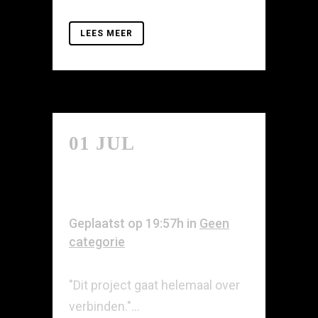
LEES MEER
01 JUL
DE
ARCHITECT
OVER LINCK
Geplaatst op 19:57h
in
Geen
categorie
"Dit project gaat helemaal over
verbinden."...