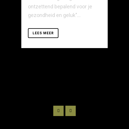
ontzettend bepalend voor je
gezondheid en geluk"...
LEES MEER