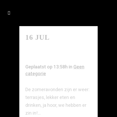
16 JUL
MOOIE
PLEK IN DE
AVONDZON
Geplaatst op 13:58h
in
Geen
categorie
De zomeravonden zijn er weer:
terrasjes, lekker eten en
drinken, ja hoor, we hebben er
zin in!...