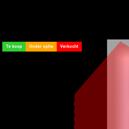
Te koop
Onder optie
Verkocht