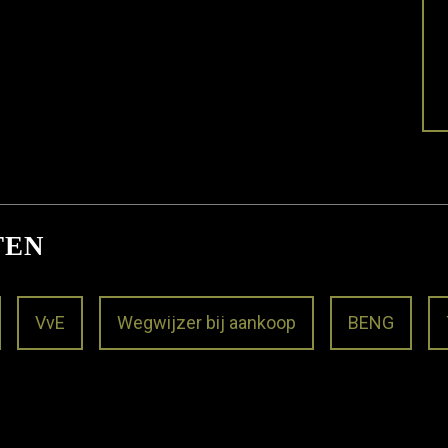
TEN
VvE
Wegwijzer bij aankoop
BENG