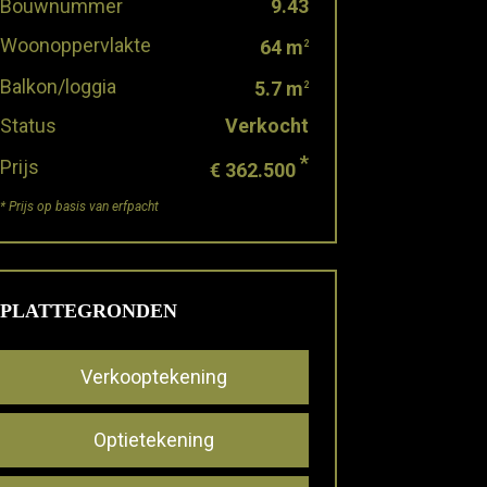
Bouwnummer
9.43
Woonoppervlakte
64 m
2
Balkon/loggia
5.7 m
2
Status
Verkocht
*
Prijs
€ 362.500
* Prijs op basis van erfpacht
PLATTEGRONDEN
Verkooptekening
Optietekening