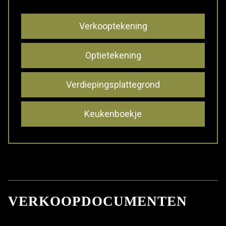
Verkooptekening
Optietekening
Verdiepingsplattegrond
Keukenboekje
VERKOOPDOCUMENTEN