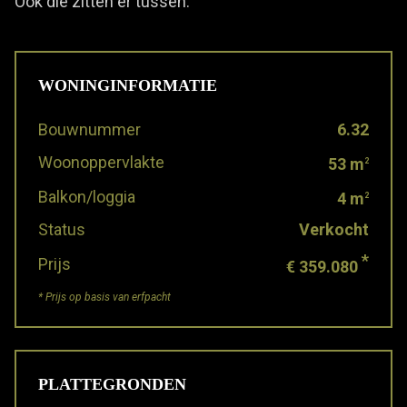
Ook die zitten er tussen.
WONINGINFORMATIE
Bouwnummer
6.32
Woonoppervlakte
53 m
2
Balkon/loggia
4 m
2
Status
Verkocht
*
Prijs
€ 359.080
* Prijs op basis van erfpacht
PLATTEGRONDEN