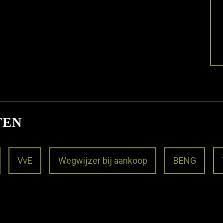
TEN
VvE
Wegwijzer bij aankoop
BENG