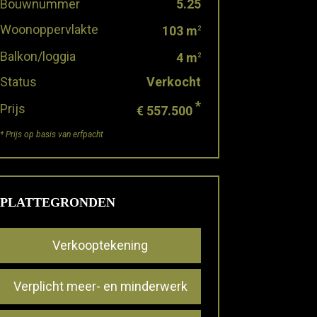
Bouwnummer
5.25
Woonoppervlakte
103 m
2
Balkon/loggia
4 m
2
Status
Verkocht
*
Prijs
€ 557.500
* Prijs op basis van erfpacht
PLATTEGRONDEN
Verkooptekening
Verplicht meer- en minderwerk