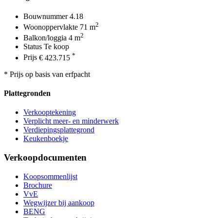
Bouwnummer
4.18
2
Woonoppervlakte
71 m
2
Balkon/loggia
4 m
Status
Te koop
*
Prijs
€ 423.715
* Prijs op basis van erfpacht
Plattegronden
Verkooptekening
Verplicht meer- en minderwerk
Verdiepingsplattegrond
Keukenboekje
Verkoopdocumenten
Koopsommenlijst
Brochure
VvE
Wegwijzer bij aankoop
BENG