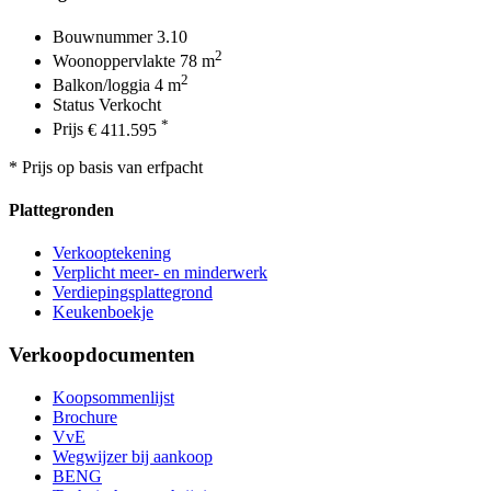
Bouwnummer
3.10
2
Woonoppervlakte
78 m
2
Balkon/loggia
4 m
Status
Verkocht
*
Prijs
€ 411.595
* Prijs op basis van erfpacht
Plattegronden
Verkooptekening
Verplicht meer- en minderwerk
Verdiepingsplattegrond
Keukenboekje
Verkoopdocumenten
Koopsommenlijst
Brochure
VvE
Wegwijzer bij aankoop
BENG