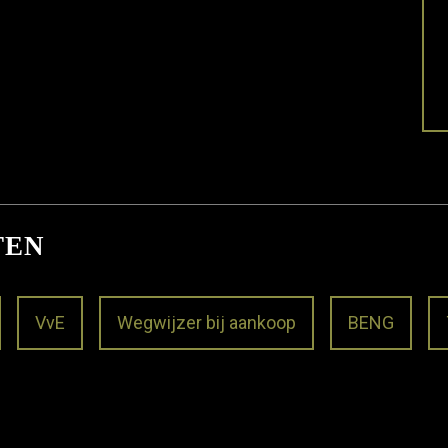
TEN
VvE
Wegwijzer bij aankoop
BENG