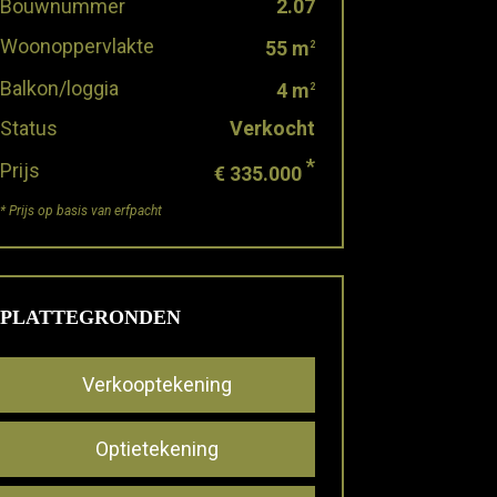
Bouwnummer
2.07
Woonoppervlakte
55 m
2
Balkon/loggia
4 m
2
Status
Verkocht
*
Prijs
€ 335.000
* Prijs op basis van erfpacht
PLATTEGRONDEN
Verkooptekening
Optietekening