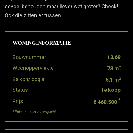
gevoel behouden maar liever wat groter? Check!
Ook die zitten er tussen.
WONINGINFORMATIE
Bouwnummer
13.68
Woonoppervlakte
78 m
2
Balkon/loggia
5.1 m
2
Status
Te koop
*
Prijs
€ 468.500
* Prijs op basis van erfpacht