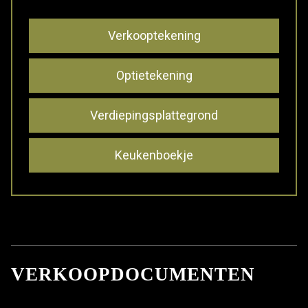
Verkooptekening
Optietekening
Verdiepingsplattegrond
Keukenboekje
VERKOOPDOCUMENTEN