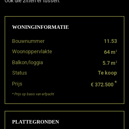
Ook die zitten er tussen.
WONINGINFORMATIE
Bouwnummer
11.53
Woonoppervlakte
64 m
2
Balkon/loggia
5.7 m
2
Status
Te koop
*
Prijs
€ 372.500
* Prijs op basis van erfpacht
PLATTEGRONDEN