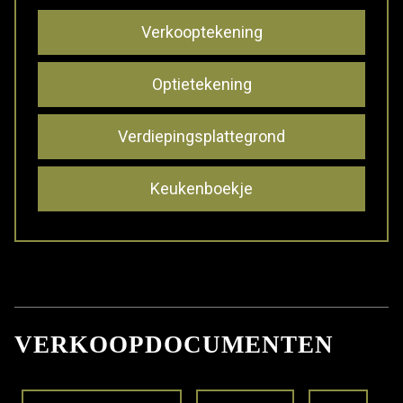
Verkooptekening
Optietekening
Verdiepingsplattegrond
Keukenboekje
VERKOOPDOCUMENTEN