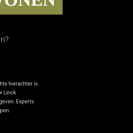
in?
hte hierachter is
r Linck
geven. Experts
lpen.